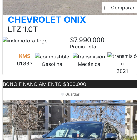
Comparar
CHEVROLET ONIX
LTZ 1.0T
$7.990.000
Precio lista
KMS
61.883
Gasolina
Mecánica
2021
BONO FINANCIAMIENTO $300.000
Guardar