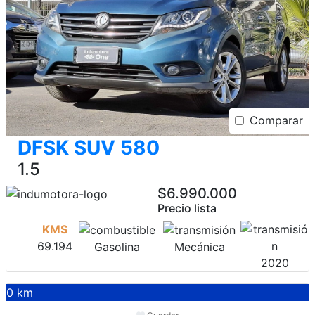
Comparar
DFSK SUV 580
1.5
$6.990.000
Precio lista
KMS
69.194
Gasolina
Mecánica
2020
0 km