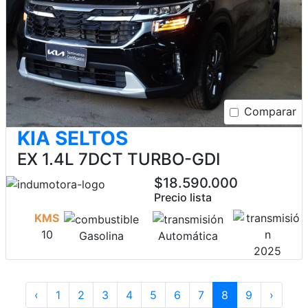
Comparar
KIA SELTOS
EX 1.4L 7DCT TURBO-GDI
$18.590.000
Precio lista
KMS
10
Gasolina
Automática
2025
‹
1
2
3
4
5
6
7
8
9
›