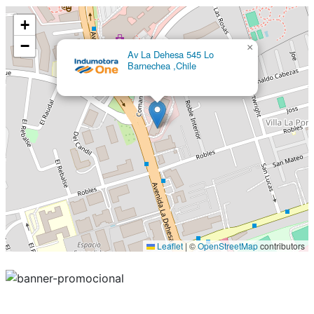
+
−
×
Av La Dehesa 545 Lo
Barnechea ,Chile
Leaflet
|
©
OpenStreetMap
contributors