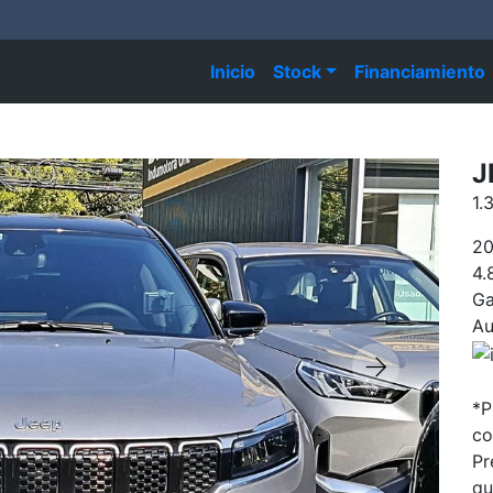
Inicio
Stock
Financiamiento
J
1.
2
4.
Ga
Au
*P
co
Pr
qu