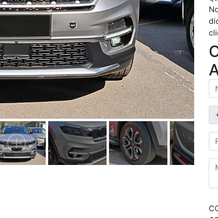
No
di
cl
C