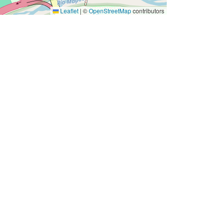
Leaflet
|
©
OpenStreetMap
contributors