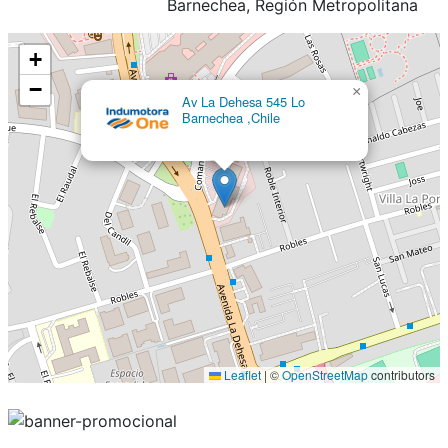
Barnechea, Región Metropolitana
+
−
×
Av La Dehesa 545 Lo
Barnechea ,Chile
Leaflet
|
©
OpenStreetMap
contributors