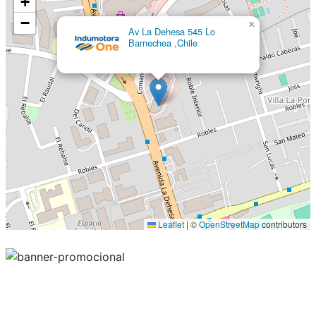
+
−
×
Av La Dehesa 545 Lo
Barnechea ,Chile
Leaflet
|
©
OpenStreetMap
contributors