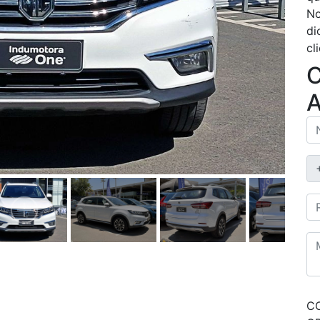
No
di
cl
C