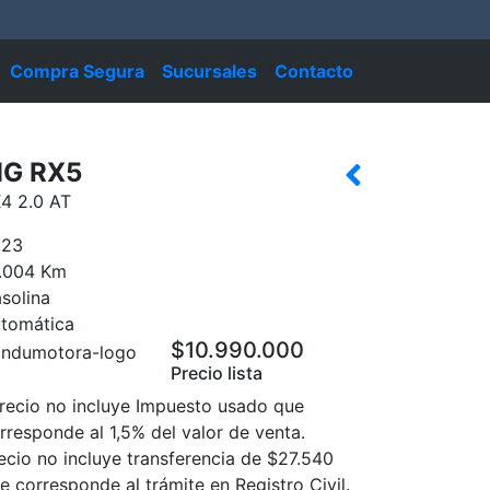
Compra Segura
Sucursales
Contacto
G RX5
4 2.0 AT
023
.004 Km
solina
tomática
$10.990.000
Precio lista
recio no incluye Impuesto usado que
rresponde al 1,5% del valor de venta.
ecio no incluye transferencia de $27.540
e corresponde al trámite en Registro Civil.