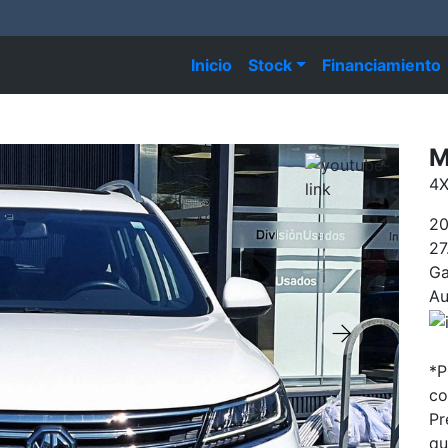
Inicio
Stock
Financiamiento
M
4X
2
27
Ga
Au
*P
co
Pr
qu