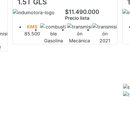
1.5T GLS
$11.490.000
Precio lista
KMS
85.500
Gasolina
Mecánica
2021
2