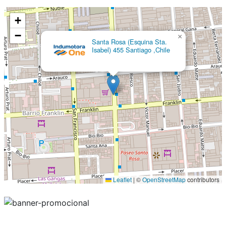
+
−
×
Santa Rosa (Esquina Sta.
Isabel) 455 Santiago ,Chile
Leaflet
|
©
OpenStreetMap
contributors